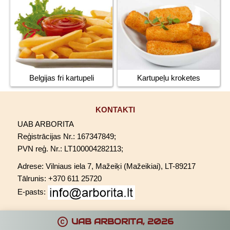
Belgijas fri kartupeli
Kartupeļu kroketes
KONTAKTI
UAB ARBORITA
Reģistrācijas Nr.: 167347849;
PVN reģ. Nr.: LT100004282113;
Adrese: Vilniaus iela 7, Mažeiķi (Mažeikiai), LT-89217
Tālrunis: +370 611 25720
E-pasts:
copyright
UAB ARBORITA, 2026