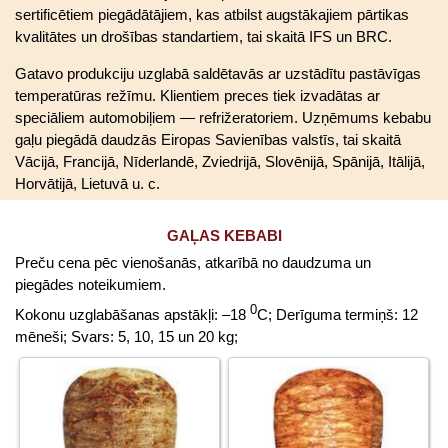
sertificētiem piegādātājiem, kas atbilst augstākajiem pārtikas
kvalitātes un drošības standartiem, tai skaitā IFS un BRC.
Gatavo produkciju uzglabā saldētavās ar uzstādītu pastāvīgas
temperatūras režīmu. Klientiem preces tiek izvadātas ar
speciāliem automobiļiem — refrižeratoriem. Uzņēmums kebabu
gaļu piegādā daudzās Eiropas Savienības valstīs, tai skaitā
Vācijā, Francijā, Nīderlandē, Zviedrijā, Slovēnijā, Spānijā, Itālijā,
Horvātijā, Lietuvā u. c.
GAĻAS KEBABI
Preču cena pēc vienošanās, atkarībā no daudzuma un
piegādes noteikumiem.
0
Kokonu uzglabāšanas apstākļi: –18
C; Derīguma termiņš: 12
mēneši; Svars: 5, 10, 15 un 20 kg;