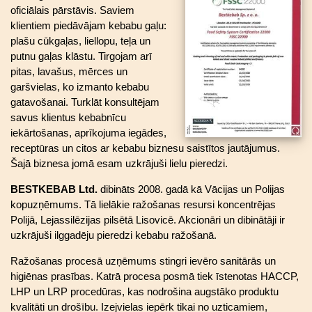
oficiālais pārstāvis. Saviem
klientiem piedāvājam kebabu gaļu:
plašu cūkgaļas, liellopu, teļa un
putnu gaļas klāstu. Tirgojam arī
pitas, lavašus, mērces un
garšvielas, ko izmanto kebabu
gatavošanai. Turklāt konsultējam
savus klientus kebabnīcu
iekārtošanas, aprīkojuma iegādes,
receptūras un citos ar kebabu biznesu saistītos jautājumus.
Šajā biznesa jomā esam uzkrājuši lielu pieredzi.
BESTKEBAB Ltd.
dibināts 2008. gadā kā Vācijas un Polijas
kopuzņēmums. Tā lielākie ražošanas resursi koncentrējas
Polijā, Lejassilēzijas pilsētā Lisovicē. Akcionāri un dibinātāji ir
uzkrājuši ilggadēju pieredzi kebabu ražošanā.
Ražošanas procesā uzņēmums stingri ievēro sanitārās un
higiēnas prasības. Katrā procesa posmā tiek īstenotas HACCP,
LHP un LRP procedūras, kas nodrošina augstāko produktu
kvalitāti un drošību. Izejvielas iepērk tikai no uzticamiem,