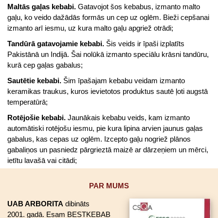
Maltās gaļas kebabi.
Gatavojot šos kebabus, izmanto malto
gaļu, ko veido dažādās formās un cep uz oglēm. Bieži cepšanai
izmanto arī iesmu, uz kura malto gaļu apgriež otrādi;
Tandūrā gatavojamie kebabi.
Šis veids ir īpaši izplatīts
Pakistānā un Indijā. Šai nolūkā izmanto speciālu krāsni tandūru,
kurā cep gaļas gabalus;
Sautētie kebabi.
Šim īpašajam kebabu veidam izmanto
keramikas traukus, kuros ievietotos produktus sautē ļoti augstā
temperatūrā;
Rotējošie kebabi.
Jaunākais kebabu veids, kam izmanto
automātiski rotējošu iesmu, pie kura lipina arvien jaunus gaļas
gabalus, kas cepas uz oglēm. Izcepto gaļu nogriež plānos
gabaliņos un pasniedz pārgrieztā maizē ar dārzeņiem un mērci,
ietītu lavašā vai citādi;
PAR MUMS
UAB ARBORITA
dibināts
2001. gadā. Esam BESTKEBAB