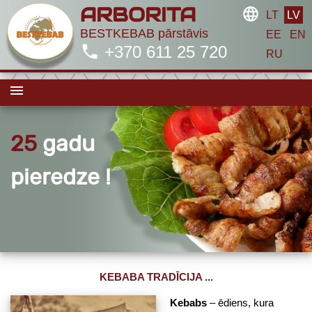
ARBORITA
language
LT
LV
BESTKEBAB pārstāvis
EE
EN
phone
+370 611 25 720
RU
menu
25
gadu
pieredze !
KEBABA TRADĪCIJA ...
Kebabs
– ēdiens, kura