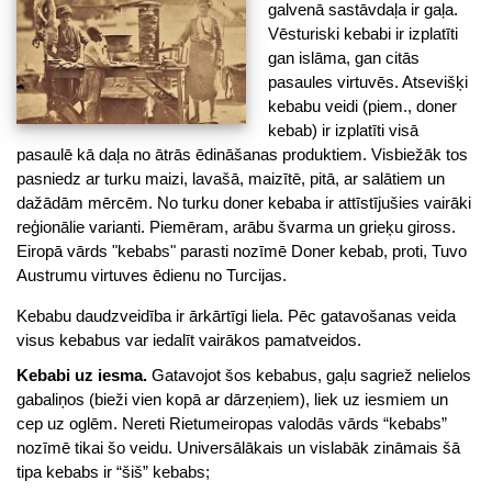
galvenā sastāvdaļa ir gaļa.
Vēsturiski kebabi ir izplatīti
gan islāma, gan citās
pasaules virtuvēs. Atsevišķi
kebabu veidi (piem., doner
kebab) ir izplatīti visā
pasaulē kā daļa no ātrās ēdināšanas produktiem. Visbiežāk tos
pasniedz ar turku maizi, lavašā, maizītē, pitā, ar salātiem un
dažādām mērcēm. No turku doner kebaba ir attīstījušies vairāki
reģionālie varianti. Piemēram, arābu švarma un grieķu giross.
Eiropā vārds "kebabs" parasti nozīmē Doner kebab, proti, Tuvo
Austrumu virtuves ēdienu no Turcijas.
Kebabu daudzveidība ir ārkārtīgi liela. Pēc gatavošanas veida
visus kebabus var iedalīt vairākos pamatveidos.
Kebabi uz iesma.
Gatavojot šos kebabus, gaļu sagriež nelielos
gabaliņos (bieži vien kopā ar dārzeņiem), liek uz iesmiem un
cep uz oglēm. Nereti Rietumeiropas valodās vārds “kebabs”
nozīmē tikai šo veidu. Universālākais un vislabāk zināmais šā
tipa kebabs ir “šiš” kebabs;