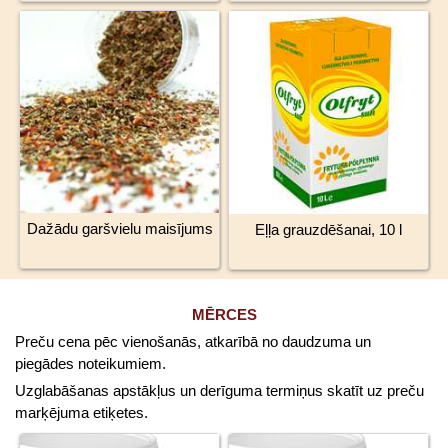
Dažādu garšvielu maisījums
Eļļa grauzdēšanai, 10 l
MĒRCES
Preču cena pēc vienošanās, atkarībā no daudzuma un
piegādes noteikumiem.
Uzglabāšanas apstākļus un derīguma termiņus skatīt uz preču
marķējuma etiķetes.