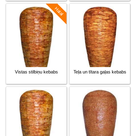
Halal
Vistas stilbiņu kebabs
Teļa un tītara gaļas kebabs