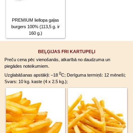
PREMIUM liellopa gaļas
burgers 100% (113,5 g. ir
160 g.)
BEĻĢIJAS FRI KARTUPEĻI
Preču cena pēc vienošanās, atkarībā no daudzuma un
piegādes noteikumiem.
0
Uzglabāšanas apstākļi: –18
C; Derīguma termiņš: 12 mēneši;
Svars: 10 kg. kaste (4 x 2.5 kg.);