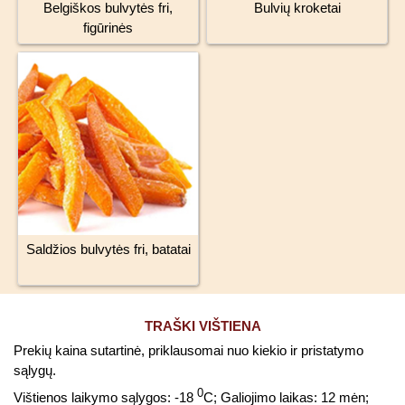
Belgiškos bulvytės fri,
Bulvių kroketai
figūrinės
Saldžios bulvytės fri, batatai
TRAŠKI VIŠTIENA
Prekių kaina sutartinė, priklausomai nuo kiekio ir pristatymo
sąlygų.
0
Vištienos laikymo sąlygos: -18
C; Galiojimo laikas: 12 mėn;