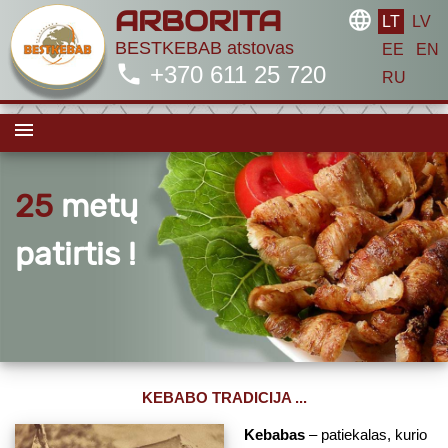
ARBORITA
language
LT
LV
BESTKEBAB atstovas
EE
EN
phone
+370 611 25 720
RU
menu
25
metų
patirtis !
KEBABO TRADICIJA ...
Kebabas
– patiekalas, kurio