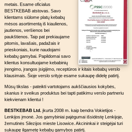
metais. Esame oficialus
BESTKEBAB atstovas. Savo
klientams siūlome platų kebabų
mėsos asortimentą iš kiaulienos,
jautienos, veršienos bei
paukštienos. Taip pat prekiaujame
pitomis, lavašais, padažais ir
prieskoniais, kurie naudojami
kebabų gamybai. Papildomai savo
klientus konsultuojame kebabinių
įrengimo, įrangos įsigijimo, receptūros ir kitais kebabų verslo
klausimais. Šioje verslo srityje esame sukaupę didelę patirtį.
Mūsų tikslas - pateikti vartotojams aukščiausios kokybės,
skanius ir sveikus produktus bei tapti patikimu verslo partneriu
kiekvienam klientui !
BESTKEBAB Ltd.
įkurta 2008 m. kaip bendra Vokietijos -
Lenkijos įmonė. Jos gamybiniai pajėgumai išsidėstę Lenkijoje,
žemutinės Silezijos mieste Lisowice. Akcininkai ir steigėjai turi
sukaupę ilgametę kebabų gamybos patirtį.