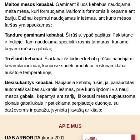
Maltos mėsos kebabai.
Gaminant šiuos kebabus naudojama
malta mėsa, kuri formuojama įvairiomis formomis ir kepama ant
žarijų. Dažnai kepimui naudojamas ir iešmas, ant kurio mėsos
faršas yra apsukamas;
Tandure gaminami kebabai.
Ši rūšis, ypač paplitusi Pakistane
ir Indijoje. Tam naudojama speciali krosnis tanduras, kuriame
kepami mėsos gabalai;
Troškinti kebabai.
Šiai labai išskirtinei kebabų rūšiai naudojami
keramikiniai indai, kuriuose sudėti produktai troškinami labai
aukštoje temperatūroje;
Besisukantys kebabai.
Naujausia kebabų rūšis, jai panaudotas
automatiškai besisukantis iešmas, prie kurio lipdomi vis nauji
mėsos gabalai, kepantys ant žarijų. Iškepusi mėsa nupjaustoma
plonais gabaliukais ir patiekiama perpjautoje duonoje, su
daržovėmis ir padažu, įvyniota į lavašą ar kitaip;
APIE MUS
UAB ARBORITA
įkurta 2001