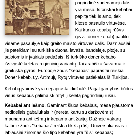
pagrindinė sudedamoji dalis
yra mėsa. Istoriškai kebabai
paplitę tiek Islamo, tiek
kitose pasaulio virtuvėse.
Kai kurios kebabų rūšys
(pvz., doner kebab) paplito
visame pasaulyje kaip greito maisto virtuvės dalis. Dažniausiai
jie pateikiami su turkiška duona, lavaše, bandelėje, pitoje, su
salotomis ir įvairiais padažais. Iš turkiško doner kebabo
išsivystė keletas regioninių variantų. Tai arabiška šavarma ir
graikiška gyros. Europoje žodis "kebabas" paprastai reiškia
Doner kebab, t.y. Artimųjų Rytų virtuvės patiekalas iš Turkijos.
Kebabų įvairovė yra nepaprastai didžiulė. Pagal gamybos būdus
visus kebabus galima skirstyti į keletą pagrindinių rūšių.
Kebabai ant iešmo.
Gaminant šiuos kebabus, mėsa pjaustoma
nedideliais gabaliukais ir (neretai kartu su daržovėmis)
maunama ant iešmų ir kepama ant žarijų. Dažnoje vakarų
kalboje žodis "kebabas" reiškia tik šią rūšį. Universaliausias ir
labiausiai žinomas šio tipo kebabas yra "šiš" kebabas;