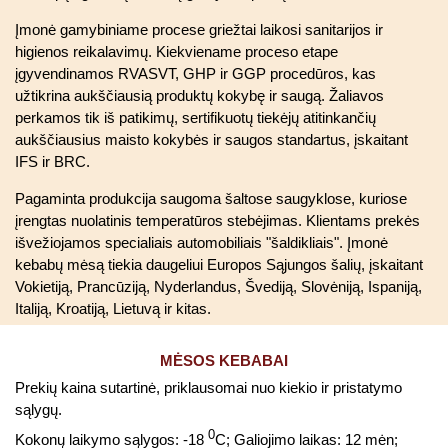
Įmonė gamybiniame procese griežtai laikosi sanitarijos ir
higienos reikalavimų. Kiekviename proceso etape
įgyvendinamos RVASVT, GHP ir GGP procedūros, kas
užtikrina aukščiausią produktų kokybę ir saugą. Žaliavos
perkamos tik iš patikimų, sertifikuotų tiekėjų atitinkančių
aukščiausius maisto kokybės ir saugos standartus, įskaitant
IFS ir BRC.
Pagaminta produkcija saugoma šaltose saugyklose, kuriose
įrengtas nuolatinis temperatūros stebėjimas. Klientams prekės
išvežiojamos specialiais automobiliais "šaldikliais". Įmonė
kebabų mėsą tiekia daugeliui Europos Sąjungos šalių, įskaitant
Vokietiją, Prancūziją, Nyderlandus, Švediją, Slovėniją, Ispaniją,
Italiją, Kroatiją, Lietuvą ir kitas.
MĖSOS KEBABAI
Prekių kaina sutartinė, priklausomai nuo kiekio ir pristatymo
sąlygų.
0
Kokonų laikymo sąlygos: -18
C; Galiojimo laikas: 12 mėn;